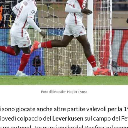
Foto di Sebastien Nogier / Ansa
 sono giocate anche altre partite valevoli per la
giovedì colpaccio del
Leverkusen
sul campo del Fey
 un autogol. Tre punti anche del Benfica sul campo