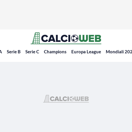
 A
Serie B
Serie C
Champions
Europa League
Mondiali 20