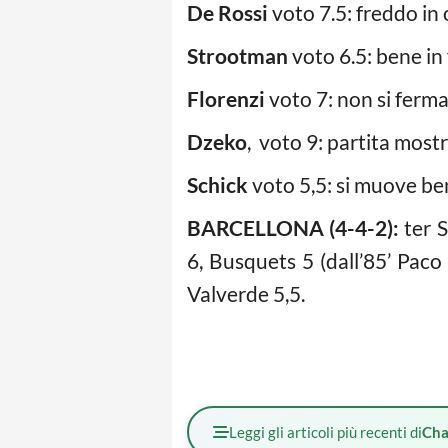
De Rossi
voto 7.5: freddo in o
Strootman
voto 6.5: bene in 
Florenzi
voto 7: non si ferm
Dzeko
, voto 9: partita mostr
Schick
voto 5,5: si muove ben
BARCELLONA (4-4-2):
ter S
6, Busquets 5 (dall’85’ Paco s
Valverde 5,5.
Leggi gli articoli più recenti di
Cha