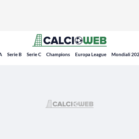
 A
Serie B
Serie C
Champions
Europa League
Mondiali 20