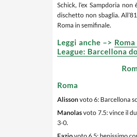
Schick, l’ex Sampdoria non è
dischetto non sbaglia. All’81
Roma in semifinale.
Leggi anche –>
Roma 
League: Barcellona do
Roma
Roma
Alisson
voto 6: Barcellona so
Manolas
voto 7.5: vince il du
3-0.
Fazio
voto 6.5: benissimo com