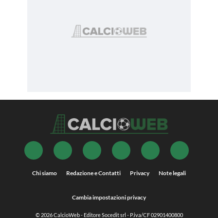
Chi siamo
Redazione e Contatti
Privacy
Note legali
Cambia impostazioni privacy
© 2026
CalcioWeb
- Editore Socedit srl - P.iva/CF 02901400800