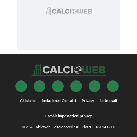
Chi siamo
Redazione e Contatti
Privacy
Note legali
Cambia impostazioni privacy
© 2026
CalcioWeb
- Editore Socedit srl - P.iva/CF 02901400800