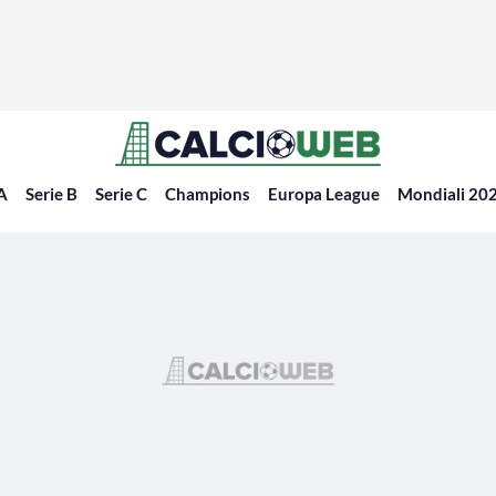
 A
Serie B
Serie C
Champions
Europa League
Mondiali 20