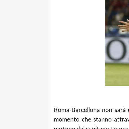
Roma-Barcellona non sarà un
momento che stanno attraver
partono dal capitano Frances