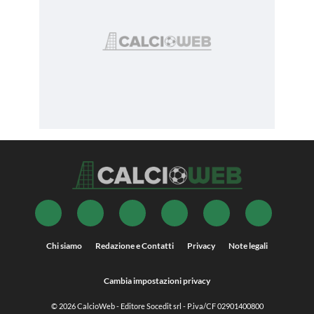
Chi siamo
Redazione e Contatti
Privacy
Note legali
Cambia impostazioni privacy
© 2026
CalcioWeb
- Editore Socedit srl - P.iva/CF 02901400800