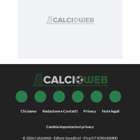
Chi siamo
Redazione e Contatti
Privacy
Note legali
Cambia impostazioni privacy
© 2026
CalcioWeb
- Editore Socedit srl - P.iva/CF 02901400800