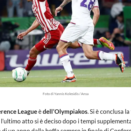
Foto di Yannis Kolesidis / Ansa
rence League
è
dell’Olympiakos
. Si è conclusa l
 l’ultimo atto si è deciso dopo i tempi supplement
za di un anno dalla beffa sempre in finale di Confe