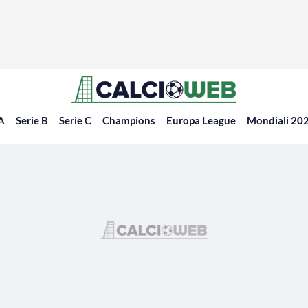
 A
Serie B
Serie C
Champions
Europa League
Mondiali 20