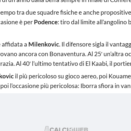
tempo tra due squadre fisiche e anche propositive 
ccasione è per
Podence
: tiro dal limite all’angolino 
è affidata a
Milenkovic
. Il difensore sigla il vanta
i provano ancora con Bonaventura. Al 25′ un’altra
azia. Al 40′ l’ultimo tentativo di El Kaabi, il porti
kovic
il più pericoloso su gioco aereo, poi Kouame s
 poi l’occasione più pericolosa: Iborra sfiora in va