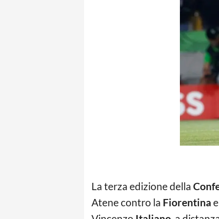
La terza edizione della
Confe
Atene contro la
Fiorentina
e
Vincenzo
Italiano
, a distan