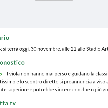
ario
k si terrà oggi, 30 novembre, alle 21 allo Stadio A
ronostico
5 –
I viola non hanno mai perso e guidano la classif
tissimo e lo scontro diretto si preannuncia a viso 
te superiore e potrebbe vincere con due o più gol
tta tv