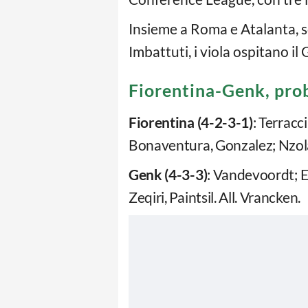
Insieme a Roma e Atalanta, s
Imbattuti, i viola ospitano il
Fiorentina-Genk, prob
Fiorentina
(4-2-3-1)
: Terracc
Bonaventura, Gonzalez; Nzola.
Genk
(4-3-3)
: Vandevoordt; E
Zeqiri, Paintsil. All. Vrancken.