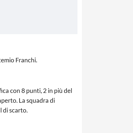
rtemio Franchi.
ica con 8 punti, 2 in più del
aperto. La squadra di
 di scarto.