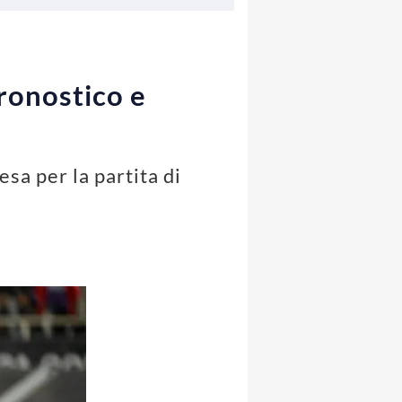
pronostico e
esa per la partita di