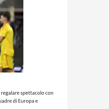
 regalare spettacolo con
uadre di Europa e