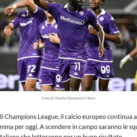
Foto di Claudio Giovannini / Ansa
di Champions League, il calcio europeo continua a
amma per oggi. A scendere in campo saranno le sq
taliane che lotteranno per un buon risultato.