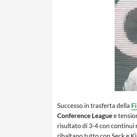
Successo in trasferta della
Fi
Conference League
e tensio
risultato di 3-4 con continui 
ribaltano tutto con Seck e K