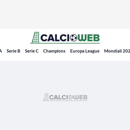
 A
Serie B
Serie C
Champions
Europa League
Mondiali 20