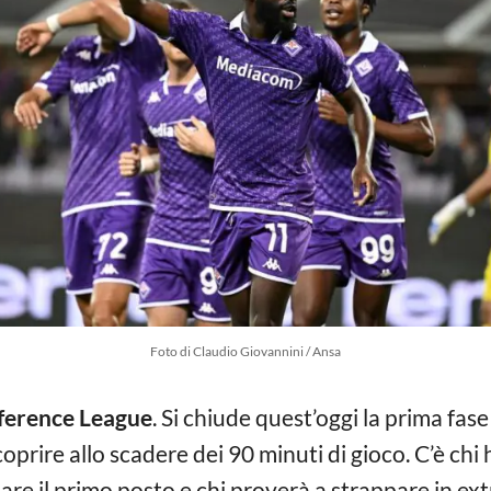
Foto di Claudio Giovannini / Ansa
ference League
. Si chiude quest’oggi la prima fa
prire allo scadere dei 90 minuti di gioco. C’è chi h
are il primo posto e chi proverà a strappare in ext