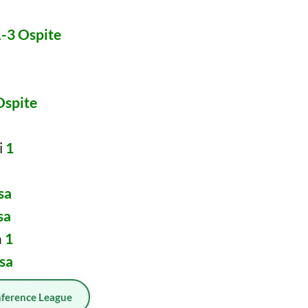
-3 Ospite
Ospite
i
1
sa
sa
a
1
sa
ference League