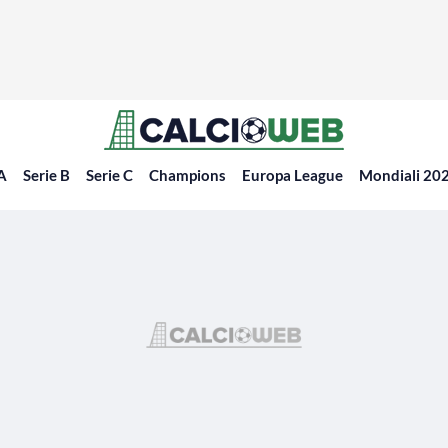
 A
Serie B
Serie C
Champions
Europa League
Mondiali 20