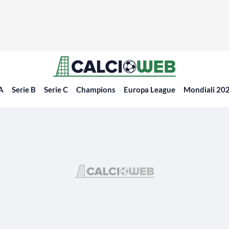
 A
Serie B
Serie C
Champions
Europa League
Mondiali 20