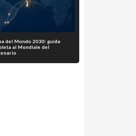
a del Mondo 2030: guida
leta al Mondiale del
enario