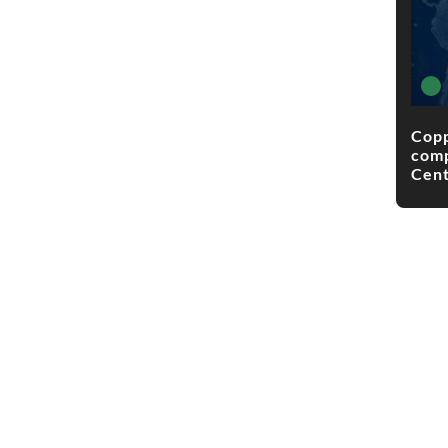
Copp
comp
Cent