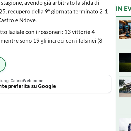
tagione, avendo già arbitrato la sfida di
IN E
5, recupero della 9ª giornata terminato 2-1
 Castro e Ndoye.
to laziale con i rossoneri: 13 vittorie 4
, mentre sono 19 gli incroci con i felsinei (8
iungi CalcioWeb come
nte preferita su Google