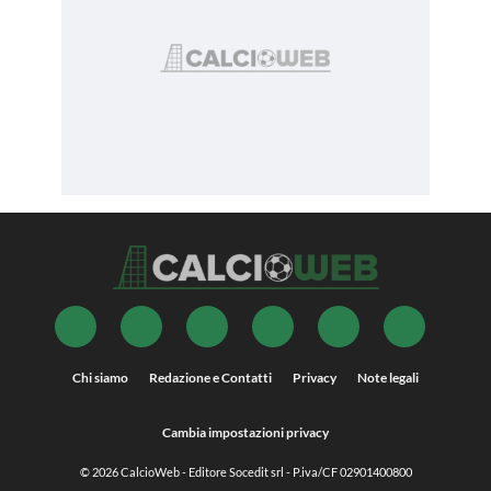
Chi siamo
Redazione e Contatti
Privacy
Note legali
Cambia impostazioni privacy
© 2026
CalcioWeb
- Editore Socedit srl - P.iva/CF 02901400800