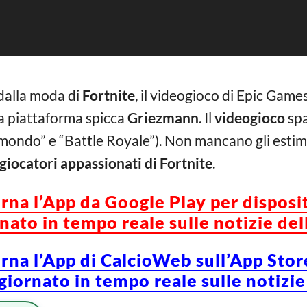
dalla moda di
Fortnite
, il videogioco di Epic Games
a piattaforma spicca
Griezmann
. Il
videogioco
spa
l mondo” e “Battle Royale”). Non mancano gli estimat
giocatori appassionati di Fortnite
.
orna l’App da Google Play per disposi
ato in tempo reale sulle notizie del
orna l’App di CalcioWeb sull’App Stor
iornato in tempo reale sulle notizie