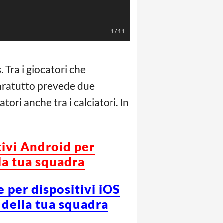
Kane (AFP/LaPresse)
1
/
11
. Tra i giocatori che
ratutto prevede due
ori anche tra i calciatori. In
tivi Android per
la tua squadra
e per dispositivi iOS
 della tua squadra