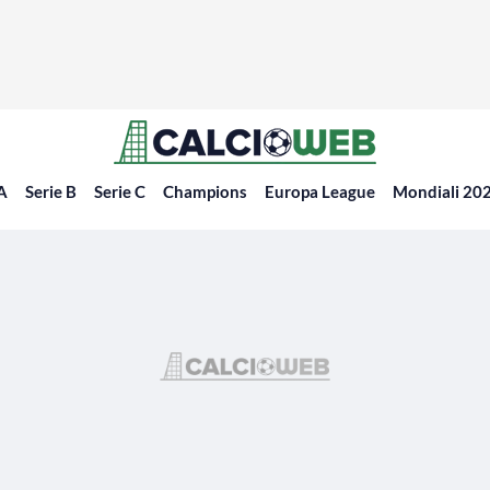
 A
Serie B
Serie C
Champions
Europa League
Mondiali 20