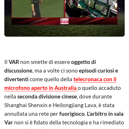
Il
VAR
non smette di essere
oggetto di
discussione
, ma a volte ci sono
episodi curiosi e
divertenti
come quello della
telecronaca con il
microfono aperto in Australia
o quello accaduto
nella
seconda divisione cinese
, dove durante
Shanghai Shenxin e Heilongjiang Lava, è stata
annullata una rete per
fuorigioco
.
L’arbitro in sala
Var
non si è fidato della tecnologia e ha rimediato