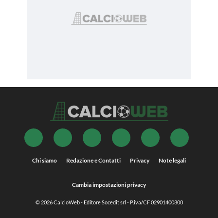
Chi siamo
Redazione e Contatti
Privacy
Note legali
Cambia impostazioni privacy
© 2026
CalcioWeb
- Editore Socedit srl - P.iva/CF 02901400800