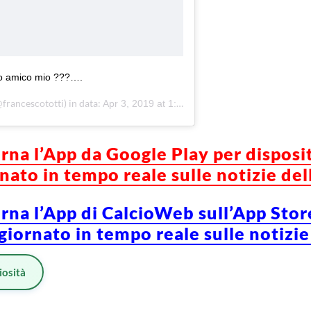
no amico mio ???….
francescototti) in data:
Apr 3, 2019 at 1:14 PDT
orna l’App da Google Play per disposi
ato in tempo reale sulle notizie del
orna l’App di CalcioWeb sull’App Stor
iornato in tempo reale sulle notizie
iosità