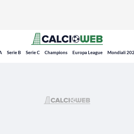
 A
Serie B
Serie C
Champions
Europa League
Mondiali 20