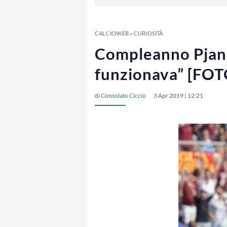
CALCIOWEB
»
CURIOSITÀ
Compleanno Pjanic,
funzionava” [FOT
di
Consolato Cicciù
3 Apr 2019 | 12:21