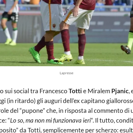
Lapresse
o sui social tra Francesco
Totti
e Miralem
Pjanic
,
(in ritardo) gli auguri dell’ex capitano gialloross
arole del “pupone” che, in risposta al commento di un
ce: “
Lo so, ma non mi funzionava ieri
“. Il tutto, cond
osito” da Totti, semplicemente per scherzo: esulta