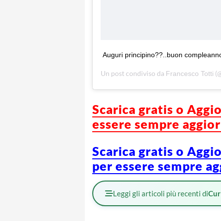
Auguri principino??..buon complean
Un post condiviso da
(@
Francesco Totti
Scarica gratis o Aggi
essere sempre aggiorn
Scarica gratis o Aggi
per essere sempre agg
Leggi gli articoli più recenti di
Cur