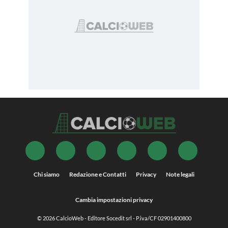
Chi siamo
Redazione e Contatti
Privacy
Note legali
Cambia impostazioni privacy
© 2026
CalcioWeb
- Editore Socedit srl - P.iva/CF 02901400800