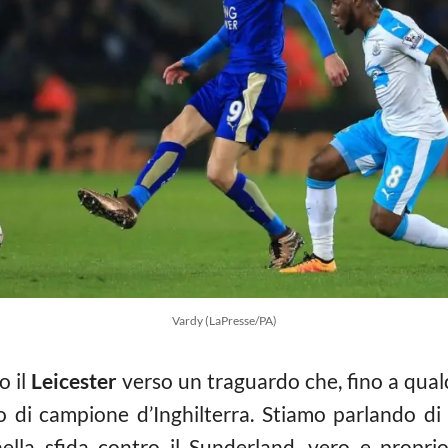
Vardy (LaPresse/PA)
o il
Leicester
verso un traguardo che, fino a qua
tolo di campione d’Inghilterra. Stiamo parlando d
nella sfida contro il Sunderland, vero e propr