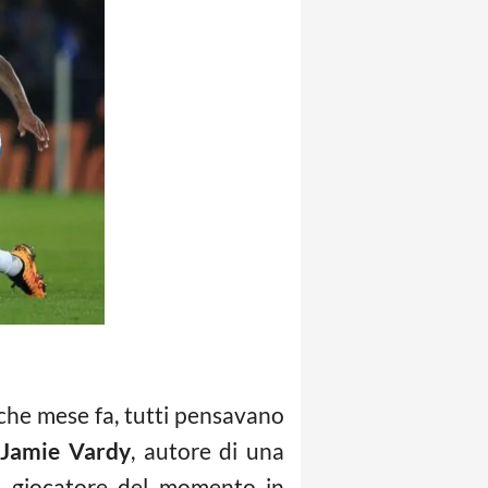
lche mese fa, tutti pensavano
i
Jamie Vardy
, autore di una
io giocatore del momento in