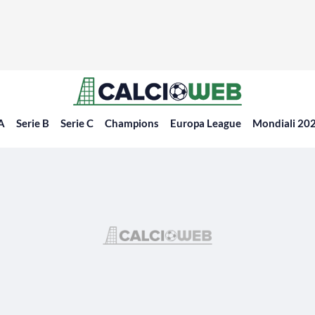
 A
Serie B
Serie C
Champions
Europa League
Mondiali 20