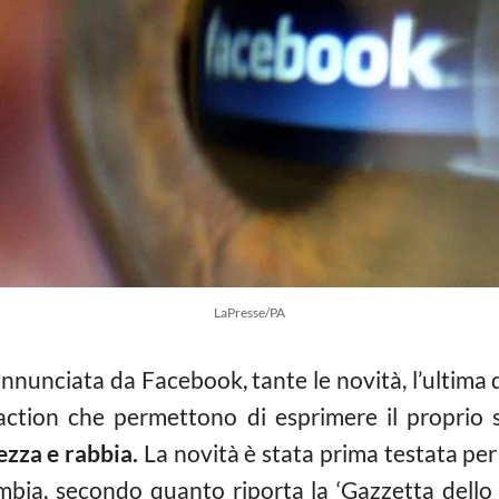
LaPresse/PA
annunciata da Facebook, tante le novità, l’ultima
 reaction che permettono di esprimere il proprio
ezza e rabbia.
La novità è stata prima testata per 
ombia, secondo quanto riporta la ‘Gazzetta dell