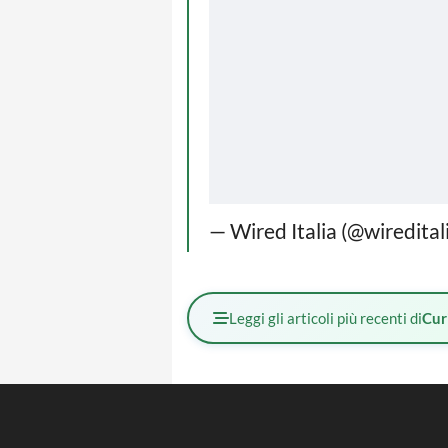
— Wired Italia (@wiredital
Leggi gli articoli più recenti di
Cur