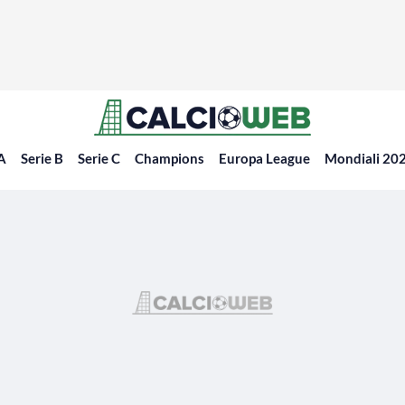
 A
Serie B
Serie C
Champions
Europa League
Mondiali 20