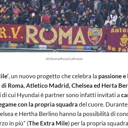
AS Roma/Rossi/LaPresse
ile’
, un nuovo progetto che celebra la
passione e 
 di Roma, Atletico Madrid, Chelsea ed Herta Ber
ei di cui Hyundai è partner sono infatti invitati a
ca
 legame con la propria squadra
del cuore. Durante
lsea e Hertha Berlino hanno la possibilità di cond
zo in più” (
The Extra Mile
) per la propria squadr