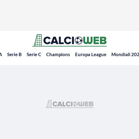
 A
Serie B
Serie C
Champions
Europa League
Mondiali 20