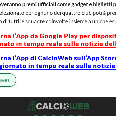
everanno premi ufficiali come gadget e biglietti p
 selezionato per ognuno dei quattro club potrà pr
ch di tutti le squadre coinvolte insieme a uniche 
orna l’App da Google Play per disposi
ato in tempo reale sulle notizie del
orna l’App di CalcioWeb sull’App Stor
iornato in tempo reale sulle notizie
iosità