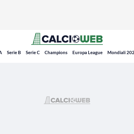
 A
Serie B
Serie C
Champions
Europa League
Mondiali 20