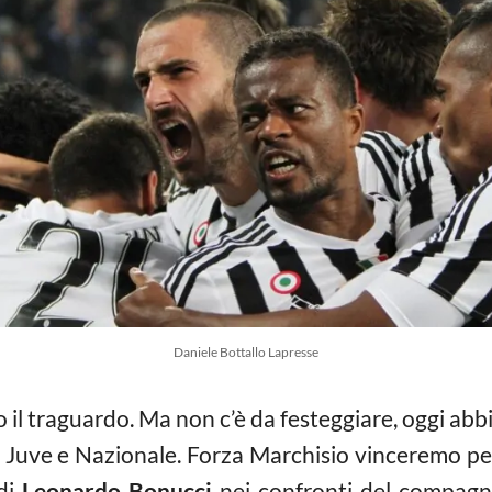
Daniele Bottallo Lapresse
 il traguardo. Ma non c’è da festeggiare, oggi ab
Juve e Nazionale. Forza Marchisio vinceremo per 
 di
Leonardo Bonucci
nei confronti del compagn