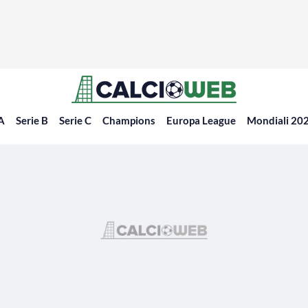
 A
Serie B
Serie C
Champions
Europa League
Mondiali 20