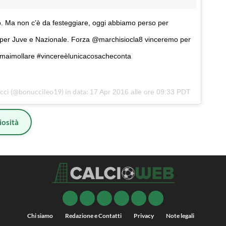
do. Ma non c’è da festeggiare, oggi abbiamo perso per
 per Juve e Nazionale. Forza @marchisiocla8 vinceremo per
! #maimollare #vincereèlunicacosacheconta
cci (@bonuccileo19) in data:
17 Apr 2016 alle ore 09:33 PDT
iosità
Chi siamo
Redazione e Contatti
Privacy
Note legali