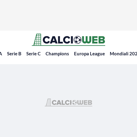
 A
Serie B
Serie C
Champions
Europa League
Mondiali 20