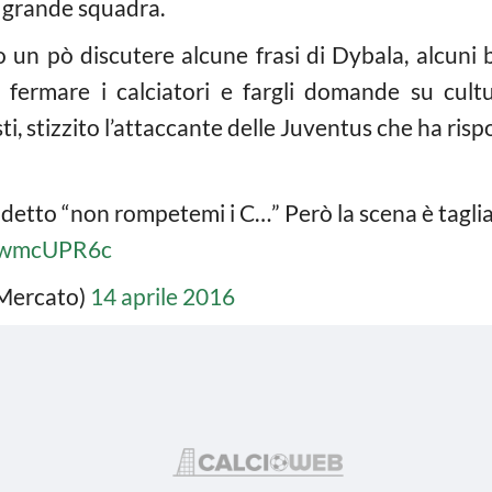
 grande squadra.
o un pò discutere alcune frasi di Dybala, alcun
fermare i calciatori e fargli domande su cult
i, stizzito l’attaccante delle Juventus che ha risp
etto “non rompetemi i C…” Però la scena è tagliat
ScwmcUPR6c
Mercato)
14 aprile 2016