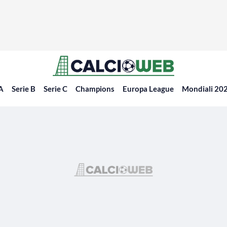
 A
Serie B
Serie C
Champions
Europa League
Mondiali 20