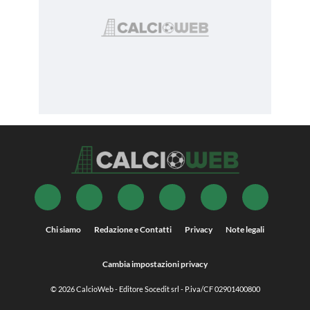
Chi siamo
Redazione e Contatti
Privacy
Note legali
Cambia impostazioni privacy
© 2026
CalcioWeb
- Editore Socedit srl - P.iva/CF 02901400800