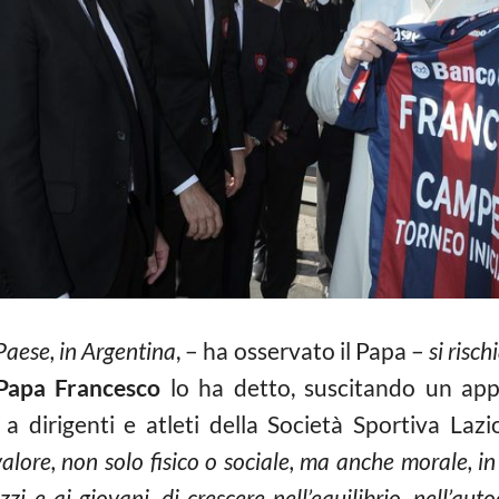
Paese, in Argentina
, – ha osservato il Papa –
si risc
Papa Francesco
lo ha detto, suscitando un app
a dirigenti e atleti della Società Sportiva Lazio
alore, non solo fisico o sociale, ma anche morale, in 
i e ai giovani, di crescere nell’equilibrio, nell’autoc