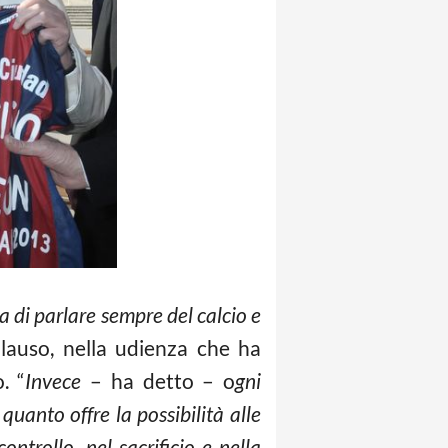
hia di parlare sempre del calcio e
lauso, nella udienza che ha
. “
Invece
– ha detto – o
gni
quanto offre la possibilità alle
ontrollo, nel sacrificio e nella