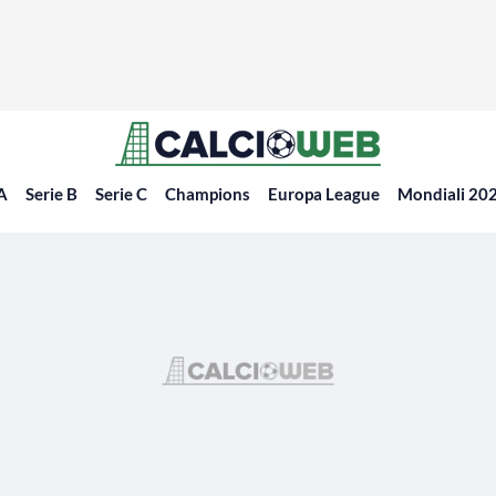
 A
Serie B
Serie C
Champions
Europa League
Mondiali 20