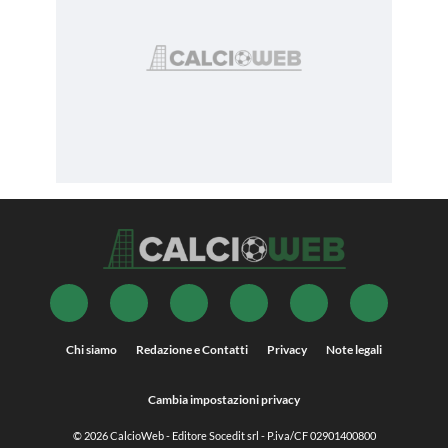
Chi siamo
Redazione e Contatti
Privacy
Note legali
Cambia impostazioni privacy
© 2026
CalcioWeb
- Editore Socedit srl - P.iva/CF 02901400800