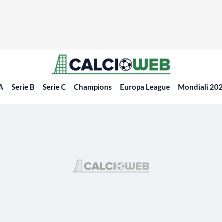
 A
Serie B
Serie C
Champions
Europa League
Mondiali 20