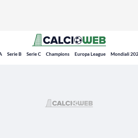
 A
Serie B
Serie C
Champions
Europa League
Mondiali 20