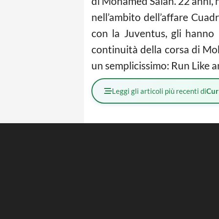
di Mohamed Salah. 22 anni, n
nell’ambito dell’affare Cuadr
con la Juventus, gli hanno r
continuità della corsa di M
un semplicissimo: Run Like a
Leggi gli articoli più recenti di
Cur