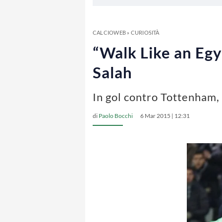
CALCIOWEB
»
CURIOSITÀ
“Walk Like an Egyp
Salah
In gol contro Tottenham, I
di
Paolo Bocchi
6 Mar 2015 | 12:31