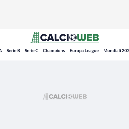
 A
Serie B
Serie C
Champions
Europa League
Mondiali 20