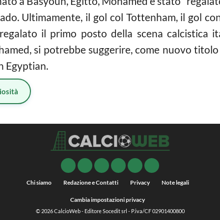
ato a Basyoun, Egitto, Mohamed è stato “regalato
ado. Ultimamente, il gol col Tottenham, il gol cont
egalato il primo posto della scena calcistica ita
ohamed, si potrebbe suggerire, come nuovo titolo 
n Egyptian.
iosità
Chi siamo
Redazione e Contatti
Privacy
Note legali
Cambia impostazioni privacy
© 2026
CalcioWeb
- Editore Socedit srl - P.iva/CF 02901400800