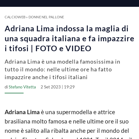
a
y
CALCIOWEB
»
DONNE NEL PALLONE
Adriana Lima indossa la maglia di
V
una squadra italiana e fa impazzire
i tifosi | FOTO e VIDEO
i
Adriana Lima è una modella famosissima in
tutto il mondo: nelle ultime ore ha fatto
d
impazzire anche i tifosi italiani
di
Stefano Vitetta
2 Set 2023 | 19:29
e
o
Adriana Lima
è una supermodella e attrice
brasiliana molto famosa e nelle ultime ore il suo
nome è salito alla ribalta anche per il mondo del