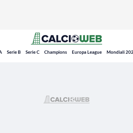
 A
Serie B
Serie C
Champions
Europa League
Mondiali 20