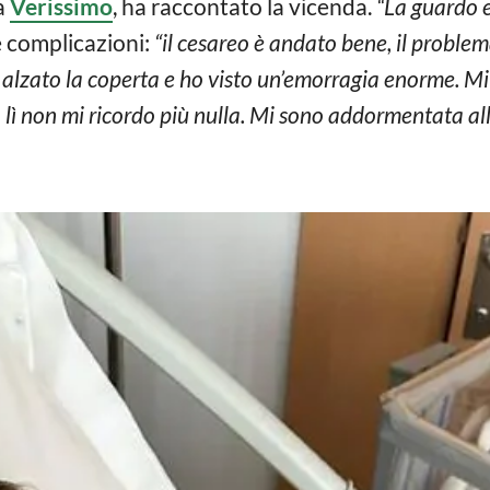
a
Verissimo
, ha raccontato la vicenda.
“La guardo e
le complicazioni:
“il cesareo è andato bene, il proble
 alzato la coperta e ho visto un’emorragia enorme. M
a lì non mi ricordo più nulla. Mi sono addormentata al