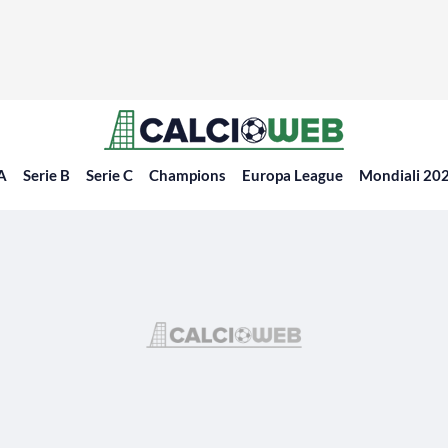
 A
Serie B
Serie C
Champions
Europa League
Mondiali 20