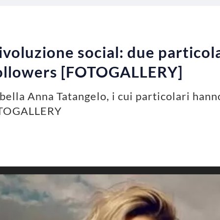
voluzione social: due particola
 followers [FOTOGALLERY]
bella Anna Tatangelo, i cui particolari hann
 FOTOGALLERY