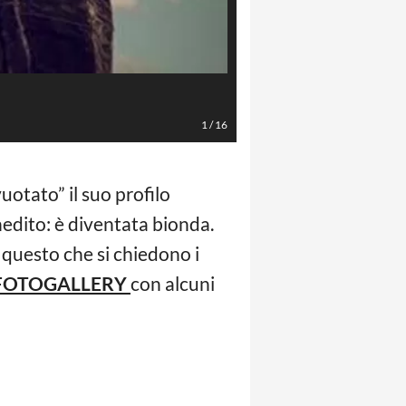
Foto Instagram
1
/
16
otato” il suo profilo
edito: è diventata bionda.
 questo che si chiedono i
FOTOGALLERY
con alcuni