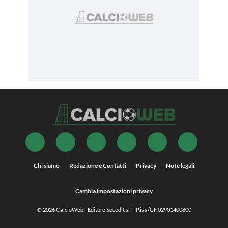
Chi siamo
Redazione e Contatti
Privacy
Note legali
Cambia impostazioni privacy
© 2026
CalcioWeb
- Editore Socedit srl - P.iva/CF 02901400800