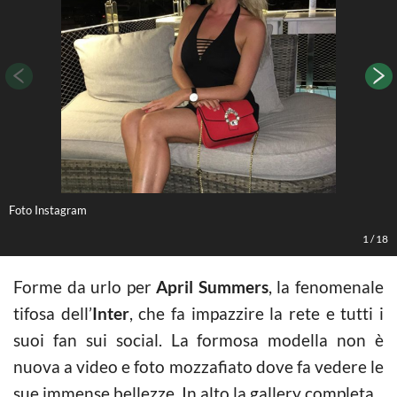
Foto Instagram
F
1
/
18
Forme da urlo per
April Summers
, la fenomenale
tifosa dell’
Inter
, che fa impazzire la rete e tutti i
suoi fan sui social. La formosa modella non è
nuova a video e foto mozzafiato dove fa vedere le
sue immense bellezze. In alto la gallery completa.