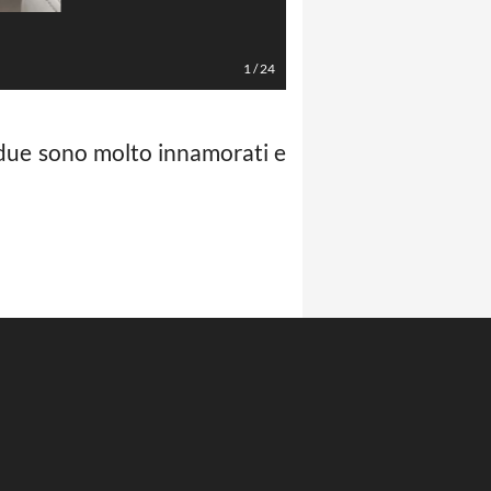
1
/
24
i due sono molto innamorati e