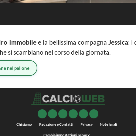
iro Immobile
e la bellissima compagna
Jessica
: 
he si scambiano nel corso della giornata.
ne nel pallone
Chi siamo
Redazione e Contatti
Privacy
Note legali
Cambia impostazioni privacy