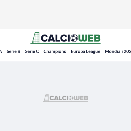
 A
Serie B
Serie C
Champions
Europa League
Mondiali 20