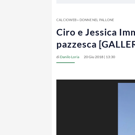
CALCIOWEB
»
DONNE NEL PALLONE
Ciro e Jessica Im
pazzesca [GALLE
di
Danilo Loria
20 Giu 2018 | 13:30