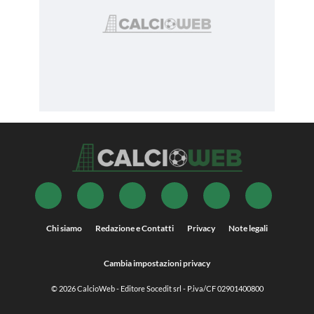
Chi siamo
Redazione e Contatti
Privacy
Note legali
Cambia impostazioni privacy
© 2026
CalcioWeb
- Editore Socedit srl - P.iva/CF 02901400800