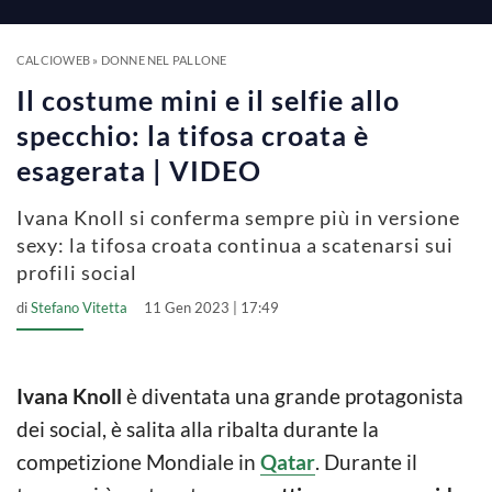
a
y
CALCIOWEB
»
DONNE NEL PALLONE
Il costume mini e il selfie allo
V
specchio: la tifosa croata è
esagerata | VIDEO
i
Ivana Knoll si conferma sempre più in versione
sexy: la tifosa croata continua a scatenarsi sui
d
profili social
di
Stefano Vitetta
11 Gen 2023 | 17:49
e
o
Ivana Knoll
è diventata una grande protagonista
dei social, è salita alla ribalta durante la
competizione Mondiale in
Qatar
. Durante il