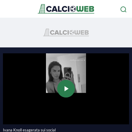
P
l
Ivana Knoll esagerata sui social