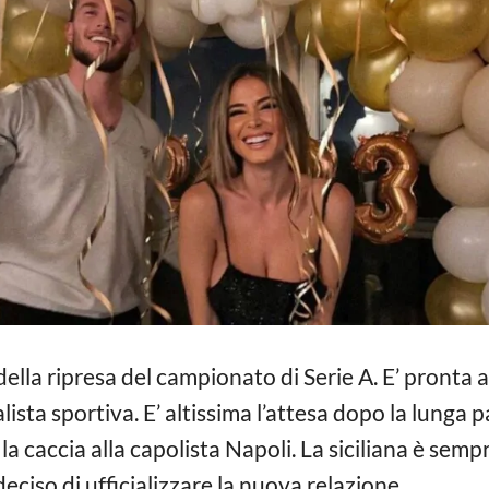
ta della ripresa del campionato di Serie A. E’ pront
nalista sportiva. E’ altissima l’attesa dopo la lunga 
 la caccia alla capolista Napoli. La siciliana è sem
deciso di ufficializzare la nuova relazione.