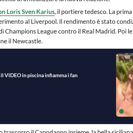
on Loris Sven Karius
, il portiere tedesco. La prim
rasferimento al Liverpool. Il rendimento è stato cond
 di Champions League contro il Real Madrid. Poi le
ine il Newcastle.
: il VIDEO in piscina infiamma i fan
 trascorso il Capodanno insieme, la bella siciliana