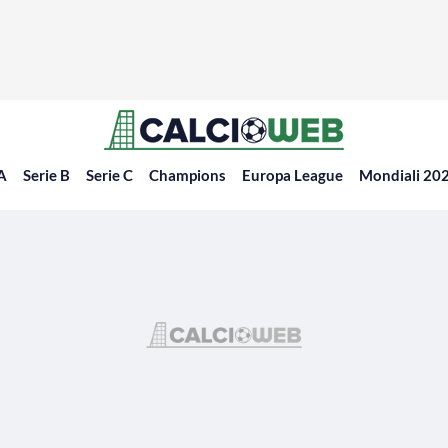
 A
Serie B
Serie C
Champions
Europa League
Mondiali 20