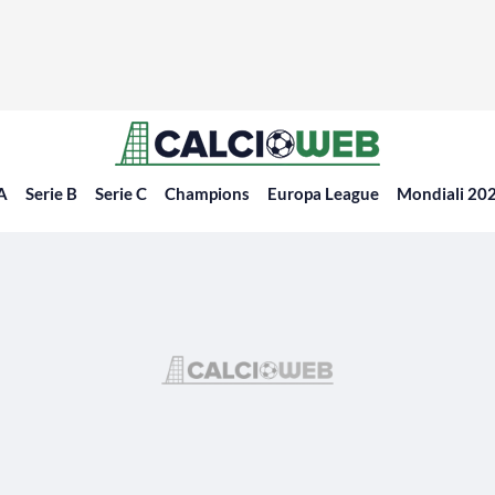
 A
Serie B
Serie C
Champions
Europa League
Mondiali 20