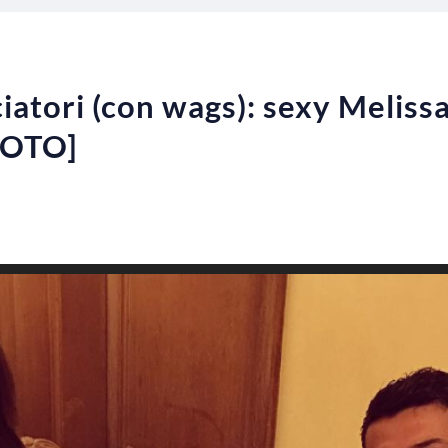
ciatori (con wags): sexy Melis
FOTO]