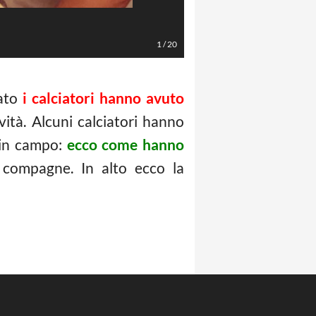
1
/
20
ato
i calciatori hanno avuto
ività. Alcuni calciatori hanno
o in campo:
ecco come hanno
 compagne. In alto ecco la