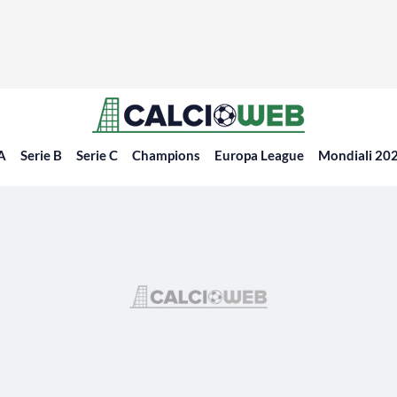
 A
Serie B
Serie C
Champions
Europa League
Mondiali 20