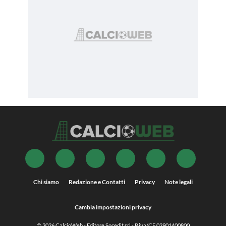
Chi siamo
Redazione e Contatti
Privacy
Note legali
Cambia impostazioni privacy
© 2026
CalcioWeb
- Editore Socedit srl - P.iva/CF 02901400800