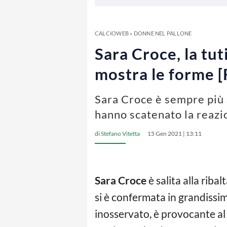
CALCIOWEB
»
DONNE NEL PALLONE
Sara Croce, la tut
mostra le forme 
Sara Croce è sempre più s
hanno scatenato la reazi
di
Stefano Vitetta
15 Gen 2021 | 13:11
Sara Croce
è salita alla riba
si è confermata in grandissim
inosservato, è provocante al