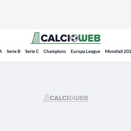
 A
Serie B
Serie C
Champions
Europa League
Mondiali 20