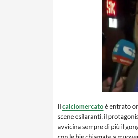
Il
calciomercato
è entrato or
scene esilaranti, il protagoni
avvicina sempre di più il gon
con le big chiamate a muoversi