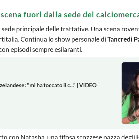
 scena fuori dalla sede del calciomerc
a sede principale delle trattative. Una scena roven
rtitalia. Continua lo show personale di
Tancredi P
 con episodi sempre esilaranti.
zelandese: "mi ha toccato il c..." | VIDEO
etto con Natasha, una tifosa scozzese pazza degli