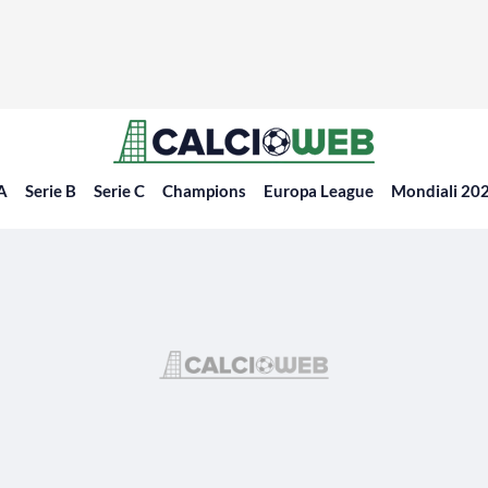
 A
Serie B
Serie C
Champions
Europa League
Mondiali 20