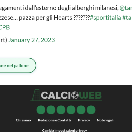
egamenti dall’esterno degli alberghi milanesi,
@tan
zzese… pazza per gli Hearts ???????
#sportitalia
#ta
cCPB
ort)
January 27, 2023
ne nel pallone
Chi siamo
Redazione e Contatti
Privacy
Note legali
Cambia impostazioni privacy