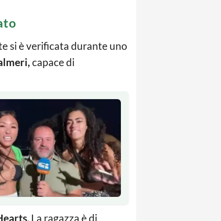
ato
te si è verificata durante uno
almeri,
capace di
Hearts
. La ragazza è di