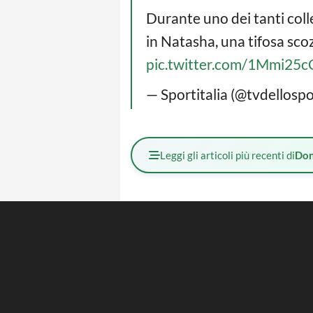
Durante uno dei tanti coll
in Natasha, una tifosa sco
pic.twitter.com/1Mmi25
— Sportitalia (@tvdellosp
Leggi gli articoli più recenti di
Don