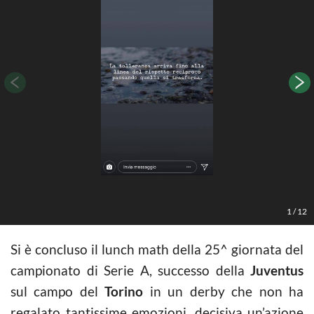
A
1
/
12
Si è concluso il lunch math della 25^ giornata del
campionato di Serie A, successo della
Juventus
sul campo del
Torino
in un derby che non ha
regalato tantissime emozioni, decisiva un’azione