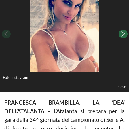
Foto Instagram
F
1
/
28
FRANCESCA BRAMBILLA, LA ‘DEA’
DELL’ATALANTA – L’Atalanta
si prepara per la
gara della 34^ giornata del campionato di Serie A,
di fronte un osso durissimo, la
Juventus
. La