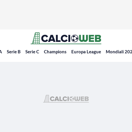
 A
Serie B
Serie C
Champions
Europa League
Mondiali 20