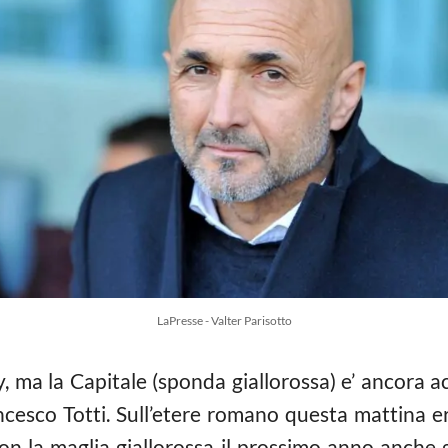
LaPresse - Valter Parisotto
 ma la Capitale (sponda giallorossa) e’ ancora a
ncesco Totti. Sull’etere romano questa mattina er
on la maglia giallorossa il prossimo anno anche 