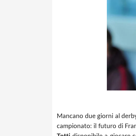
Mancano due giorni al derby,
campionato: il futuro di Fra
Totti
disponibile a giocare c