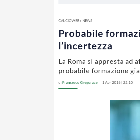
CALCIOWEB
»
NEWS
Probabile formazi
l’incertezza
La Roma si appresta ad af
probabile formazione gial
di
Francesco Gregorace
1 Apr 2016 | 22:10