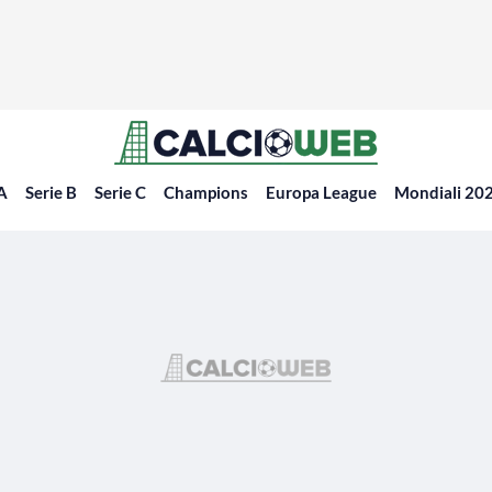
 A
Serie B
Serie C
Champions
Europa League
Mondiali 20