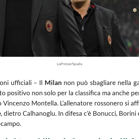
LaPresse/Spada
i ufficiali – Il
Milan
non può sbagliare nella g
ato positivo non solo per la classifica ma anche pe
o Vincenzo Montella. L’allenatore rossonero si aff
e
, dietro Calhanoglu. In difesa c’è Bonucci, Borin
rocampo.