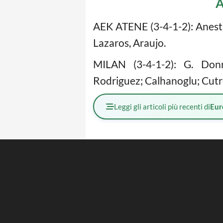
A
AEK ATENE (3-4-1-2): Anesti
Lazaros, Araujo.
MILAN (3-4-1-2): G. Donn
Rodriguez; Calhanoglu; Cutr
Leggi gli articoli più recenti di
Eur