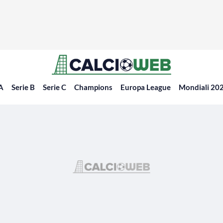
 A
Serie B
Serie C
Champions
Europa League
Mondiali 20