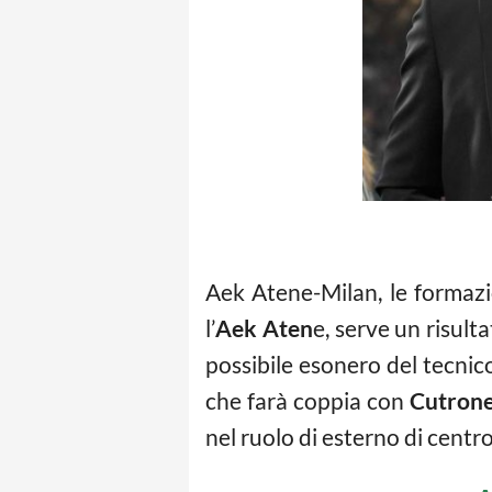
Aek Atene-Milan, le formazion
l’
Aek Aten
e, serve un risult
possibile esonero del tecnic
che farà coppia con
Cutron
nel ruolo di esterno di cent