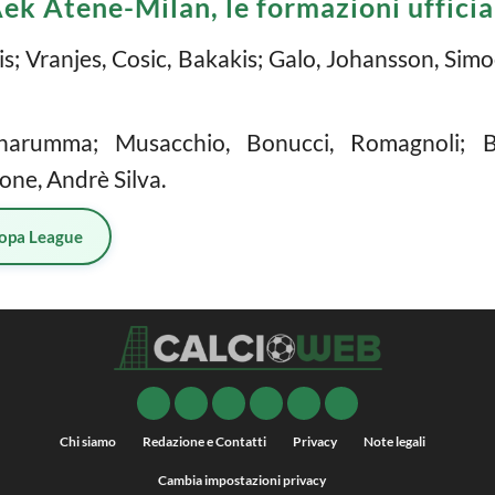
ek Atene-Milan, le formazioni ufficia
s; Vranjes, Cosic, Bakakis; Galo, Johansson, Simo
arumma; Musacchio, Bonucci, Romagnoli; Bori
one, Andrè Silva.
opa League
Chi siamo
Redazione e Contatti
Privacy
Note legali
Cambia impostazioni privacy