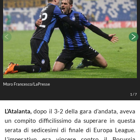
Moro Francesco/LaPresse
M
1
/
7
L’Atalanta,
dopo il 3-2 della gara d’andata, aveva
un compito difficilissimo da superare in questa
serata di sedicesimi di finale di Europa League.
L’imperativo era vincere contro il Borussia