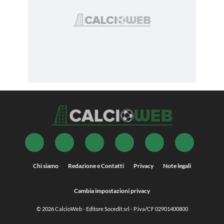
Chi siamo
Redazione e Contatti
Privacy
Note legali
Cambia impostazioni privacy
© 2026
CalcioWeb
- Editore Socedit srl - P.iva/CF 02901400800